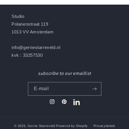
Studio
Polanenstraat 119
1013 VV Amsterdam
info@gerriestarreveld.nl
kvk : 33257530
subscribe to our emaillist
E‑mail
Instagram
Pinterest
Translation
missing:
nl.general.social.links.linked
© 2026,
Gerrie Starreveld
Powered by Shopify
Privacybeleid