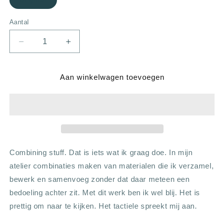
original
Aantal
Aantal
Aantal
verlagen
verhogen
voor
voor
chaise
chaise
Aan winkelwagen toevoegen
Combining stuff. Dat is iets wat ik graag doe. In mijn
atelier combinaties maken van materialen die ik verzamel,
bewerk en samenvoeg zonder dat daar meteen een
bedoeling achter zit. Met dit werk ben ik wel blij. Het is
prettig om naar te kijken. Het tactiele spreekt mij aan.